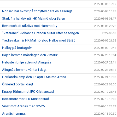
2022-03-08 15:10
NorDan har skrivit på för ytterligare en säsong!
2022-03-08 10:23
Stark 1:a halvlek när HK Malmö slog Bajen
2022-03-08 08:17
Revansch att utkräva mot Hammarby
2022-03-06 22:22
”Veteranen” Johanna Grandin slutar efter säsongen.
2022-03-03
Tredje raka när HK Malmö slog Hallby med 32-25
2022-03-02 21:32
Hallby på bortagolv
2022-03-02 10:41
Bajen hemma måndagen den 7 mars!
2022-02-28 13:04
Helgsten briljerade mot Alingsås
2022-02-27 22:11
Alingsås hemma väntar i dag!
2022-02-27 08:12
Herrlandskamp den 16 april i Malmö Arena
2022-02-24 13:38
Önnered borta i dag!
2022-02-22 08:00
Knapp förlust mot IFK Kristianstad
2022-02-19 21:45
Bortamöte mot IFK Kristianstad
2022-02-19 13:02
Vinst mot Aranäs med 32-25
2022-02-16 23:27
Aranäs hemma!
2022-02-16 00:30