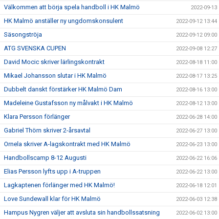
Välkommen att börja spela handboll i HK Malmö
2022-09-13
HK Malmö anställer ny ungdomskonsulent
2022-09-12 13:44
Säsongströja
2022-09-12 09:00
ATG SVENSKA CUPEN
2022-09-08 12:27
David Mocic skriver lärlingskontrakt
2022-08-18 11:00
Mikael Johansson slutar i HK Malmö
2022-08-17 13:25
Dubbelt danskt förstärker HK Malmö Dam
2022-08-16 13:00
Madeleine Gustafsson ny målvakt i HK Malmö
2022-08-12 13:00
Klara Persson förlänger
2022-06-28 14:00
Gabriel Thörn skriver 2-årsavtal
2022-06-27 13:00
Ornela skriver A-lagskontrakt med HK Malmö
2022-06-23 13:00
Handbollscamp 8-12 Augusti
2022-06-22 16:06
Elias Persson lyfts upp i A-truppen
2022-06-22 13:00
Lagkaptenen förlänger med HK Malmö!
2022-06-18 12:01
Love Sundewall klar för HK Malmö
2022-06-03 12:38
Hampus Nygren väljer att avsluta sin handbollssatsning
2022-06-02 13:00