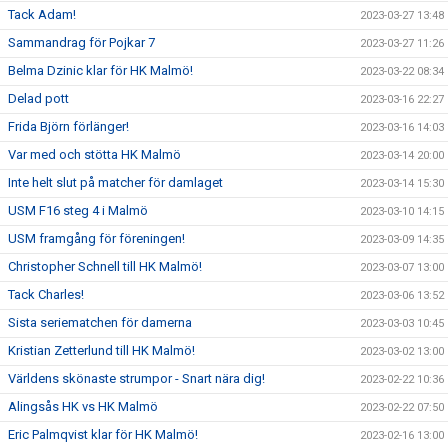
Tack Adam!
2023-03-27 13:48
Sammandrag för Pojkar 7
2023-03-27 11:26
Belma Dzinic klar för HK Malmö!
2023-03-22 08:34
Delad pott
2023-03-16 22:27
Frida Björn förlänger!
2023-03-16 14:03
Var med och stötta HK Malmö
2023-03-14 20:00
Inte helt slut på matcher för damlaget
2023-03-14 15:30
USM F16 steg 4 i Malmö
2023-03-10 14:15
USM framgång för föreningen!
2023-03-09 14:35
Christopher Schnell till HK Malmö!
2023-03-07 13:00
Tack Charles!
2023-03-06 13:52
Sista seriematchen för damerna
2023-03-03 10:45
Kristian Zetterlund till HK Malmö!
2023-03-02 13:00
Världens skönaste strumpor - Snart nära dig!
2023-02-22 10:36
Alingsås HK vs HK Malmö
2023-02-22 07:50
Eric Palmqvist klar för HK Malmö!
2023-02-16 13:00