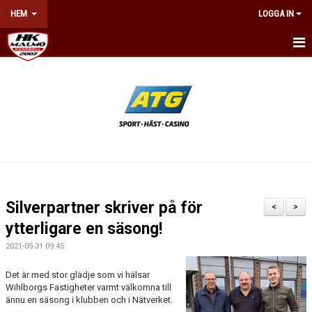
HEM
LOGGA IN
HEM
NYHETER
OM KLUBBEN
KONTAKT
BILJETTER & ÅRSKORT
Silverpartner skriver på för
<
>
KALENDER
ytterligare en säsong!
2021-05-31 09:45
NÄTVERKET
Det är med stor glädje som vi hälsar
WEBSHOP
Wihlborgs Fastigheter varmt välkomna till
ännu en säsong i klubben och i Nätverket.