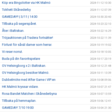
Köp era Bingolotter via HK Malmö
2024-11-12 10:30
Tokhett Skånederby
2024-11-12 07:39
GAMEDAY!! | 3/11 | 14:00
2024-10-30 20:40
Tillbaka på segerspåret.
2024-10-23 22:10
Åter i Baltiskan.
2024-10-22 16:29
Tröjauktionen på Tradera fortsätter!
2024-10-22 11:39
Förlust för såväl damer som herrar.
2024-10-19 19:02
Vi reser norrut.
2024-10-18 10:05
Buda på din favoritspelare
2024-10-17 23:19
OV Helsingborg x 2 i Baltiskan.
2024-10-12 21:48
OV Helsingborg besöker Malmö.
2024-10-11 13:39
Dubbelmöte med After Game i VIP:en
2024-10-08 09:06
HK Malmö kryssar vidare.
2024-10-07 21:47
Rosa Bandet Matchen i Skånederbyna
2024-10-07 13:59
Tillbaka på hemmaplan.
2024-10-06 12:41
GAMEDAY! 7/10 19:00
2024-10-04 21:30