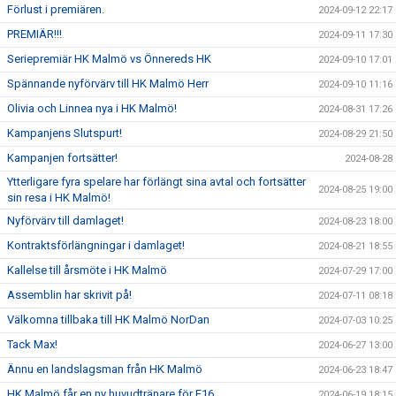
Förlust i premiären.
2024-09-12 22:17
PREMIÄR!!!
2024-09-11 17:30
Seriepremiär HK Malmö vs Önnereds HK
2024-09-10 17:01
Spännande nyförvärv till HK Malmö Herr
2024-09-10 11:16
Olivia och Linnea nya i HK Malmö!
2024-08-31 17:26
Kampanjens Slutspurt!
2024-08-29 21:50
Kampanjen fortsätter!
2024-08-28
Ytterligare fyra spelare har förlängt sina avtal och fortsätter
2024-08-25 19:00
sin resa i HK Malmö!
Nyförvärv till damlaget!
2024-08-23 18:00
Kontraktsförlängningar i damlaget!
2024-08-21 18:55
Kallelse till årsmöte i HK Malmö
2024-07-29 17:00
Assemblin har skrivit på!
2024-07-11 08:18
Välkomna tillbaka till HK Malmö NorDan
2024-07-03 10:25
Tack Max!
2024-06-27 13:00
Ännu en landslagsman från HK Malmö
2024-06-23 18:47
HK Malmö får en ny huvudtränare för F16
2024-06-19 18:15