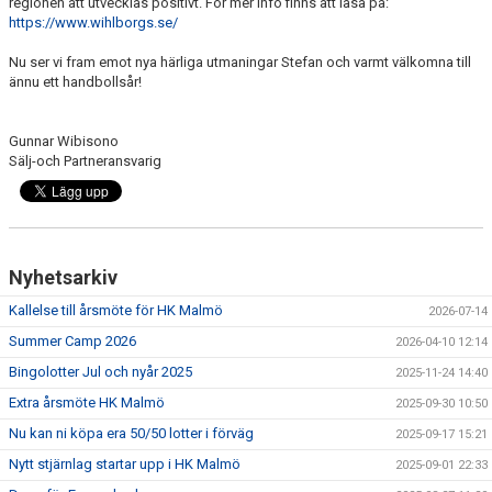
regionen att utvecklas positivt. För mer info finns att läsa på:
https://www.wihlborgs.se/
Nu ser vi fram emot nya härliga utmaningar Stefan och varmt välkomna till
ännu ett handbollsår!
Gunnar Wibisono
Sälj-och Partneransvarig
Nyhetsarkiv
Kallelse till årsmöte för HK Malmö
2026-07-14
Summer Camp 2026
2026-04-10 12:14
Bingolotter Jul och nyår 2025
2025-11-24 14:40
Extra årsmöte HK Malmö
2025-09-30 10:50
Nu kan ni köpa era 50/50 lotter i förväg
2025-09-17 15:21
Nytt stjärnlag startar upp i HK Malmö
2025-09-01 22:33