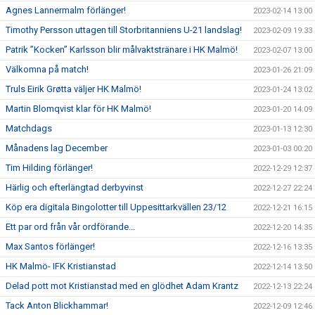
Agnes Lannermalm förlänger!
2023-02-14 13:00
Timothy Persson uttagen till Storbritanniens U-21 landslag!
2023-02-09 19:33
Patrik ”Kocken” Karlsson blir målvaktstränare i HK Malmö!
2023-02-07 13:00
Välkomna på match!
2023-01-26 21:09
Truls Eirik Grøtta väljer HK Malmö!
2023-01-24 13:02
Martin Blomqvist klar för HK Malmö!
2023-01-20 14:09
Matchdags
2023-01-13 12:30
Månadens lag December
2023-01-03 00:20
Tim Hilding förlänger!
2022-12-29 12:37
Härlig och efterlängtad derbyvinst
2022-12-27 22:24
Köp era digitala Bingolotter till Uppesittarkvällen 23/12
2022-12-21 16:15
Ett par ord från vår ordförande...
2022-12-20 14:35
Max Santos förlänger!
2022-12-16 13:35
HK Malmö- IFK Kristianstad
2022-12-14 13:50
Delad pott mot Kristianstad med en glödhet Adam Krantz
2022-12-13 22:24
Tack Anton Blickhammar!
2022-12-09 12:46