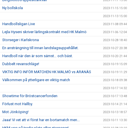
2023-11-17 15:00
Ny bollskola
2023-11-15 15:00
2023-11-13 15:00
Handbollsligan Live
2023-11-08 09:44
Lejla Hyseni skriver lärlingskontrakt med HK Malmö
2023-11-06 12:04
Storseger i Karlskrona
2023-10-28 18:40
En ansträngning till innan landslagsuppehållet.
2023-10-27 20:38
Handboll när den är som sämst… och bäst.
2023-10-20 21:44
Dubbelt revanschläge!
2023-10-19 15:09
VIKTIG INFO INFÖR MATCHEN HK MALMÖ vs ARANÄS
2023-10-19 11:29
Välkommen på ytterligare en viktig match
2023-10-18 09:38
2023-10-17 14:32
Showtime för Bröstcancerfonden
2023-10-17 13:48
Förlust mot Hallby.
2023-10-14 21:14
Mot Jönköping!
2023-10-13 18:57
Jaaa! Vi vet att vi först har en bortamatch men...
2023-10-11 13:30
HKM upp på tredje plats efter storseger!