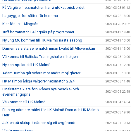
På Välgörenhetsmatchen har vi utökat prisbordet
2024-03-23 01:12
Lagbygget fortsätter för herrarna
2024-03-22 13:00
Klar förlust i Alingsås.
2024-03-20 20:52
Tuff bortamatch i Alingsås på programmet.
2024-03-19 19:48
Ny ung M6 kommer till HK Malmö nästa säsong
2024-03-19 13:00
Damernas sista seriematch innan kvalet till Allsvenskan
2024-03-11 13:00
Välkomna till Baltiska Träningshallen i helgen
2024-03-08 10:00
Ny kantspelare till HK Malmö
2024-03-07 12:30
Adam Tumba går vidare mot andra möjligheter
2024-03-05 13:00
HK Malmös årliga välgörenhetsmatch 2024
2024-03-05 11:48
Finalisterna klara för Skånes nya besöks- och
2024-03-04 22:48
evenemangspris
Välkommen till HK Malmö!
2024-03-04 14:34
Ett steg närmare målet för HK Malmö Dam och HK Malmö
2024-03-03 19:10
Herr
Jakten på slutspel närmar sig ett avgörande.
2024-03-01 10:13
Viktig seger i Lund.