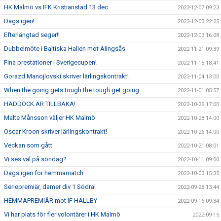
HK Malmö vs IFK Kristianstad 13 dec
2022-12-07 09:23
Dags igen!
2022-12-03 22:25
Efterlängtad seger!!
2022-12-03 16:08
Dubbelmöte i Baltiska Hallen mot Alingsås
2022-11-21 09:39
Fina prestationer i Sverigecupen!
2022-11-15 18:41
Gorazd Manojlovski skriver lärlingskontrakt!
2022-11-04 13:00
When the going gets tough the tough get going...
2022-11-01 05:57
HADDOCK ÄR TILLBAKA!
2022-10-29 17:00
Malte Månsson väljer HK Malmö
2022-10-28 14:00
Oscar Kroon skriver lärlingskontrakt!
2022-10-26 14:00
Veckan som gått
2022-10-21 08:01
Vi ses väl på söndag?
2022-10-11 09:00
Dags igen för hemmamatch
2022-10-03 15:35
Seriepremiär, damer div 1 Södra!
2022-09-28 13:44
HEMMAPREMIÄR mot IF HALLBY
2022-09-16 09:34
Vi har plats för fler volontärer i HK Malmö
2022-09-15