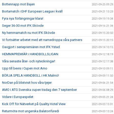
Bottennapp mot Bajen
2021-09-25 09:29
Bortamatch i EHF European League i kväll
2021-09-21 13:23
Fyra nya förlängningar klara!
2021-09-19 19:34
Seger 36-30 mot IFK Skövde
2021-09-16 21:34
Ny hemmamatch nu mot IFK Skövde
2021-09-15 20:50
Vi fortsätter arbetet med att namedroppa våra partners
2021-09-15 20:15
Oavgjort i seriepremiären mot IFK Ystad
2021-09-14 10:15
HEMMAPREMIÄR i HANDBOLLSLIGAN
2021-09-12 18:19
Våra senaste åter- och nyteckningar!
2021-09-12 17:38
Upp till bevis i Cupen mot Amo
2021-09-10 09:11
BÖRJA SPELA HANDBOLL i HK Malmö!
2021-09-09 11:50
NorDan på blixtvisit hos våra tjejer
2021-09-06 21:54
AMO i ATG Svenska cupen tisdag den 7 september
2021-09-06 08:29
Vidare i Europaspelet
2021-09-05 21:24
Kick Off för Nätverket på Quality Hotel View
2021-09-03 15:01
Returmöte mot ungerska Balatonfüredi
2021-09-03 13:24