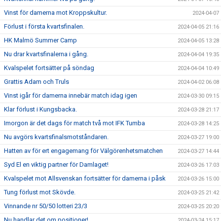
Vinst för damerna mot Kroppskultur.
2024-04-07
Förlust i första kvartsfinalen.
2024-04-05 21:16
HK Malmö Summer Camp
2024-04-05 13:28
Nu drar kvartsfinalerna i gång.
2024-04-04 19:35
Kvalspelet fortsätter på söndag
2024-04-04 10:49
Grattis Adam och Truls
2024-04-02 06:08
Vinst igår för damerna innebär match idag igen
2024-03-30 09:15
Klar förlust i Kungsbacka.
2024-03-28 21:17
Imorgon är det dags för match två mot IFK Tumba
2024-03-28 14:25
Nu avgörs kvartsfinalsmotståndaren.
2024-03-27 19:00
Hatten av för ert engagemang för Välgörenhetsmatchen
2024-03-27 14:44
Syd El en viktig partner för Damlaget!
2024-03-26 17:03
Kvalspelet mot Allsvenskan fortsätter för damerna i påsk
2024-03-26 15:00
Tung förlust mot Skövde.
2024-03-25 21:42
Vinnande nr 50/50 lotteri 23/3
2024-03-25 20:20
Nu handlar det om positioner!
2024-03-24 15:17