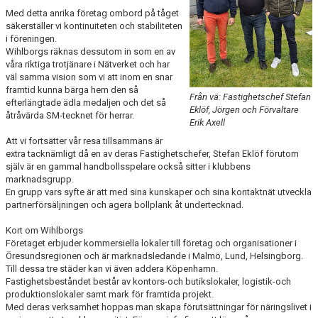
TRÄNINGSSCHEMA
Med detta anrika företag ombord på tåget
säkerställer vi kontinuiteten och stabiliteten
VILL DU BLI PARTNER I HK MALMÖ
i föreningen.
Wihlborgs räknas dessutom in som en av
våra riktiga trotjänare i Nätverket och har
väl samma vision som vi att inom en snar
framtid kunna bärga hem den så
Från vä: Fastighetschef Stefan
efterlängtade ädla medaljen och det så
Eklöf, Jörgen och Förvaltare
åtråvärda SM-tecknet för herrar.
Erik Axell
Att vi fortsätter vår resa tillsammans är
extra tacknämligt då en av deras Fastighetschefer, Stefan Eklöf förutom
själv är en gammal handbollsspelare också sitter i klubbens
marknadsgrupp.
En grupp vars syfte är att med sina kunskaper och sina kontaktnät utveckla
partnerförsäljningen och agera bollplank åt undertecknad.
Kort om Wihlborgs
Företaget erbjuder kommersiella lokaler till företag och organisationer i
Öresundsregionen och är marknadsledande i Malmö, Lund, Helsingborg.
Till dessa tre städer kan vi även addera Köpenhamn.
Fastighetsbeståndet består av kontors-och butikslokaler, logistik-och
produktionslokaler samt mark för framtida projekt.
Med deras verksamhet hoppas man skapa förutsättningar för näringslivet i