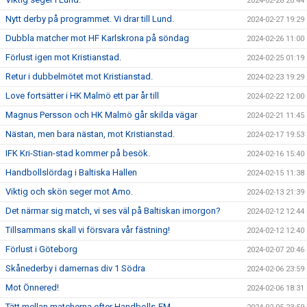
2024-02-28 20:44
Nytt derby på programmet. Vi drar till Lund.
2024-02-27 19:29
Dubbla matcher mot HF Karlskrona på söndag
2024-02-26 11:00
Förlust igen mot Kristianstad.
2024-02-25 01:19
Retur i dubbelmötet mot Kristianstad.
2024-02-23 19:29
Love fortsätter i HK Malmö ett par år till
2024-02-22 12:00
Magnus Persson och HK Malmö går skilda vägar
2024-02-21 11:45
Nästan, men bara nästan, mot Kristianstad.
2024-02-17 19:53
IFK Kri-Stian-stad kommer på besök.
2024-02-16 15:40
Handbollslördag i Baltiska Hallen
2024-02-15 11:38
Viktig och skön seger mot Amo.
2024-02-13 21:39
Det närmar sig match, vi ses väl på Baltiskan imorgon?
2024-02-12 12:44
Tillsammans skall vi försvara vår fästning!
2024-02-12 12:40
Förlust i Göteborg
2024-02-07 20:46
Skånederby i damernas div 1 Södra
2024-02-06 23:59
Mot Önnered!
2024-02-06 18:31
Tätt mellan matcherna efter Handbolls-EM