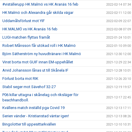
#viställerupp HK Malmö vs HK Aranäs 16 feb
2022-02-14 07:34
HK Malmö och Alexandra går skilda vägar
2022-02-11 12:00
Uddamålsförlust mot YIF
2022-02-09 22:07
HK MALMÖ vs HK Aranäs 16 feb
2022-02-08 07:09
LUGI-matchen flyttas framåt
2022-01-24 10:01
Robert Månsson får utökad roll i HK Malmö
2022-01-10 09:00
Björn Sätherström ny huvudtränare i HK Malmö
2021-12-30 12:00
Vinst borta mot GUIF innan EM-uppehållet
2021-12-29 22:34
Arvid Johansson lånas ut till Skånela IF
2021-12-28 10:01
Förlust borta mot RIK
2021-12-26 20:10
Stabil seger mot Sävehof 32-27
2021-12-19 19:57
P06 killar uttagna i skånelag och riksläger för
2021-12-17 22:45
beachhandboll.
Kvällens match inställd pga Covid 19
2021-12-13 17:11
Serien vänder - Kristianstad väntar igen!
2021-12-13 08:26
Bingolotter till uppesittarkvällen
2021-12-10 10:31