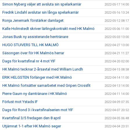
Simon Nyberg väljer att avsluta sin spelarkarriär
2022-05-17 14:00
Fredrik Lindahl avslutar sin långa spelarkarriär
2022-05-16 13:24
Ronja Jenemark förstärker damlaget
2022-05-12 08:17
Kalle Holmstedt skriver lärlingskontrakt med HK Malmö
2022-05-06 11:00
Jonas Busk ny assisterande herrtränare
2022-05-03 13:00
HUGO STUIVERS TILL HK MALMÖ
2022-04-27 13:00
Säsongen över för HK Malmös herrar
2022-04-21 11:27
Dags för kvartsfinal nr 4 mot YIF
2022-04-20 02:00
HK Malmö tecknar 2-årsavtal med William Lundh
2022-04-15 08:58
ERIK HELGSTEN förlänger med HK Malmö
2022-04-14 11:00
HK Malmö fortsätter samarbetet med Gripen Crossfit
2022-04-13 14:00
Pierre Gaum ny damtränare i HK Malmö
2022-04-11 14:00
Förlust mot Ystads IF
2022-04-09 07:35
Dags för Rond 3 i kvartsfinalserien mot YIF
2022-04-07 20:52
Kvartsfinal 3/5 fredagen den 8 april
2022-04-05 06:48
Utjämnat 1-1 efter HK Malmö seger
2022-04-04 23:51