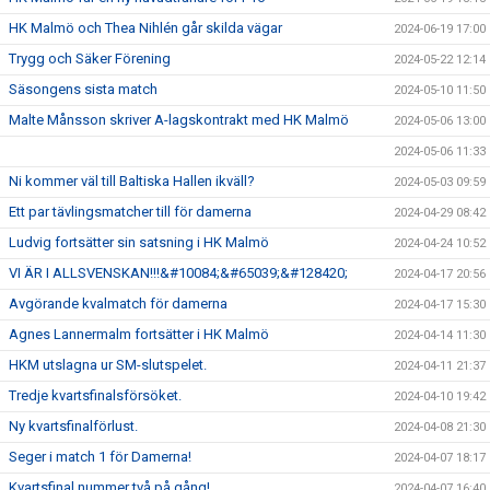
HK Malmö och Thea Nihlén går skilda vägar
2024-06-19 17:00
Trygg och Säker Förening
2024-05-22 12:14
Säsongens sista match
2024-05-10 11:50
Malte Månsson skriver A-lagskontrakt med HK Malmö
2024-05-06 13:00
2024-05-06 11:33
Ni kommer väl till Baltiska Hallen ikväll?
2024-05-03 09:59
Ett par tävlingsmatcher till för damerna
2024-04-29 08:42
Ludvig fortsätter sin satsning i HK Malmö
2024-04-24 10:52
VI ÄR I ALLSVENSKAN!!!&#10084;&#65039;&#128420;
2024-04-17 20:56
Avgörande kvalmatch för damerna
2024-04-17 15:30
Agnes Lannermalm fortsätter i HK Malmö
2024-04-14 11:30
HKM utslagna ur SM-slutspelet.
2024-04-11 21:37
Tredje kvartsfinalsförsöket.
2024-04-10 19:42
Ny kvartsfinalförlust.
2024-04-08 21:30
Seger i match 1 för Damerna!
2024-04-07 18:17
Kvartsfinal nummer två på gång!
2024-04-07 16:40