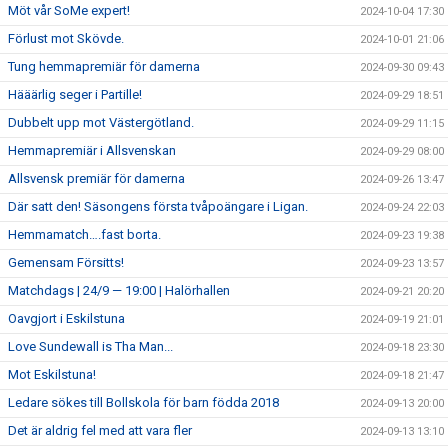
Möt vår SoMe expert!
2024-10-04 17:30
Förlust mot Skövde.
2024-10-01 21:06
Tung hemmapremiär för damerna
2024-09-30 09:43
Hääärlig seger i Partille!
2024-09-29 18:51
Dubbelt upp mot Västergötland.
2024-09-29 11:15
Hemmapremiär i Allsvenskan
2024-09-29 08:00
Allsvensk premiär för damerna
2024-09-26 13:47
Där satt den! Säsongens första tvåpoängare i Ligan.
2024-09-24 22:03
Hemmamatch….fast borta.
2024-09-23 19:38
Gemensam Försitts!
2024-09-23 13:57
Matchdags | 24/9 — 19:00 | Halörhallen
2024-09-21 20:20
Oavgjort i Eskilstuna
2024-09-19 21:01
Love Sundewall is Tha Man...
2024-09-18 23:30
Mot Eskilstuna!
2024-09-18 21:47
Ledare sökes till Bollskola för barn födda 2018
2024-09-13 20:00
Det är aldrig fel med att vara fler
2024-09-13 13:10