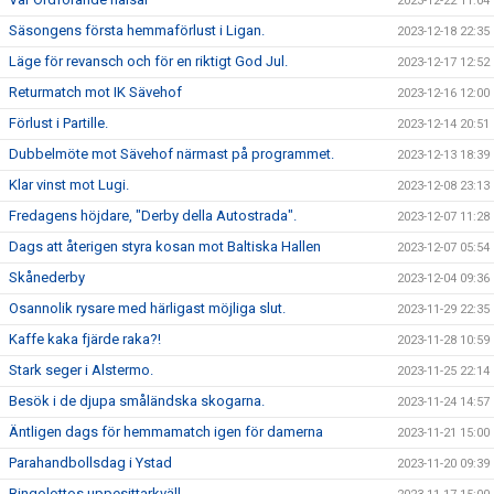
2023-12-22 11:04
Säsongens första hemmaförlust i Ligan.
2023-12-18 22:35
Läge för revansch och för en riktigt God Jul.
2023-12-17 12:52
Returmatch mot IK Sävehof
2023-12-16 12:00
Förlust i Partille.
2023-12-14 20:51
Dubbelmöte mot Sävehof närmast på programmet.
2023-12-13 18:39
Klar vinst mot Lugi.
2023-12-08 23:13
Fredagens höjdare, "Derby della Autostrada".
2023-12-07 11:28
Dags att återigen styra kosan mot Baltiska Hallen
2023-12-07 05:54
Skånederby
2023-12-04 09:36
Osannolik rysare med härligast möjliga slut.
2023-11-29 22:35
Kaffe kaka fjärde raka?!
2023-11-28 10:59
Stark seger i Alstermo.
2023-11-25 22:14
Besök i de djupa småländska skogarna.
2023-11-24 14:57
Äntligen dags för hemmamatch igen för damerna
2023-11-21 15:00
Parahandbollsdag i Ystad
2023-11-20 09:39
Bingolottos uppesittarkväll