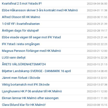
Kvartsfinal 2:5 mot Ystads IF!
2022-04-04 06:00
Ebbe Håkansson skriver 3-års kontrakt med HK Malmö
2022-04-01 11:38
Alfred Olsson till HK Malmö
2022-03-30 11:55
1-0 till YIF i kvartsfinalserien
2022-03-29 21:39
Äntligen dags för slutspel!
2022-03-28 19:17
Ebbe visade vägen till seger mot IFK Ystad
2022-03-23 21:44
IFK Ystad i sista omgången
2022-03-22 22:23
Magnus Persson förlänger med HK Malmö
2022-03-21 12:00
LUGI vann derbyt
2022-03-16 22:28
ÅRETS VÄLGÖRENHETSMATCH
2022-03-15 21:13
Biljetter Landskamp SVERIGE - DANMARK 16 april
2022-03-14 08:49
Jämnt men förlust i Skövde
2022-03-13 22:51
Viktig bortamatch mot IFK Skövde
2022-03-13 07:38
Ljunghusens HK P 06 ansluter till HK Malmö
2022-03-11 12:00
Ekman lämnar HK Malmö efter säsongen
2022-03-11 11:00
Clara Eklund klar för HK Malmö!
2022-03-08 15:15