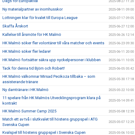
Dags för Europakval
2025-08-27 11:20
Ny materialpartner av inomhusskor
2025-08-11 09:00
Lottningen klar för kvalet till Europa League
2025-07-17 09:05
Skaffa Årskort
2025-06-27 12:00
Kallelse till årsmöte för HK Malmö
2025-06-26 12:14
HK Malmö söker fler volontärer till våra matcher och events
2025-06-23 09:30
HK Malmö söker fler ledare!
2025-06-11 20:00
HK Malmö fortsätter säkra upp nyckelpersoner i klubben
2025-06-11 10:05
Tack för denna tid Björn och Robert!
2025-06-05 05:42
HK Malmö välkomnar Mirsad Pecikoza tillbaka – som
2025-05-30 17:18
assisterande tränare
Ny damtränare i HK Malmö
2025-05-22 10:00
11 spelare från HK Malmös Utvecklingsprogram klara på
2025-05-14 09:41
kontrakt
HK Malmö Summer Camp 2025
2025-05-08 12:39
Match ett av två i slutkvalet till höstens gruppspel i ATG
2025-05-07 12:29
Svenska Cupen
Kvalspel till höstens gruppspel i Svenska Cupen
2025-05-06 10:02