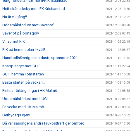
Tung förlust 24-28 mot IFK Kristianstad
2021-12-08 22:33
Hett skånederby mot IFK Kristianstad
2021-12-08 13:30
Nu är vi igång!!
2021-12-07 12:22
Uddamålsförlust mot Sävehof
2021-12-03 08:28
Sävehof på bortagolv
2021-12-02 07:43
Vinst mot RIK
2021-11-26 22:18
RIK på hemmaplan i kväll!
2021-11-26 08:57
HandbollsSveriges nöjdaste sponsorer 2021
2021-11-16 11:15
Knapp seger mot GUIF
2021-11-11 22:24
GUIF hemma i omstarten
2021-11-11 10:08
Bästa starten på veckan…
2021-11-08 13:08
Finfina förlängningar i HK Malmö
2021-11-01 08:58
Uddamålsförlust mot LUGI
2021-10-29 08:37
En vecka med HK Malmö
2021-10-29 08:33
Derbydags igen!
2021-10-28 10:52
Då var säsongens andra Frukostträff genomförd
2021-10-27 17:50