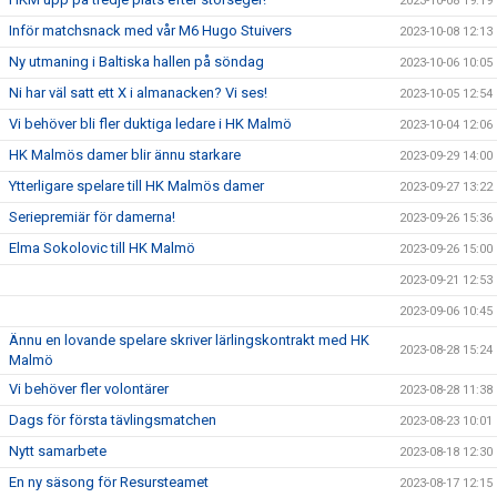
2023-10-08 19:19
Inför matchsnack med vår M6 Hugo Stuivers
2023-10-08 12:13
Ny utmaning i Baltiska hallen på söndag
2023-10-06 10:05
Ni har väl satt ett X i almanacken? Vi ses!
2023-10-05 12:54
Vi behöver bli fler duktiga ledare i HK Malmö
2023-10-04 12:06
HK Malmös damer blir ännu starkare
2023-09-29 14:00
Ytterligare spelare till HK Malmös damer
2023-09-27 13:22
Seriepremiär för damerna!
2023-09-26 15:36
Elma Sokolovic till HK Malmö
2023-09-26 15:00
2023-09-21 12:53
2023-09-06 10:45
Ännu en lovande spelare skriver lärlingskontrakt med HK
2023-08-28 15:24
Malmö
Vi behöver fler volontärer
2023-08-28 11:38
Dags för första tävlingsmatchen
2023-08-23 10:01
Nytt samarbete
2023-08-18 12:30
En ny säsong för Resursteamet
2023-08-17 12:15