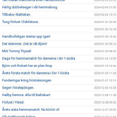
2024-02-05 23:59
Härlig dubbelseger i vår hemmaborg
2024-02-04 21:00
Tillbaka i Baltiskan.
2024-02-02 13:15
Tung förlust i Eskilstuna.
2024-01-31 20:39
2024-01-30 16:18
Handbollsligan startar upp igen!
2024-01-30 14:46
Det stämmer...Det är vår Björn!
2024-01-30 09:16
Möt Tommy Thysell
2024-01-29 08:59
Dags för hemmamatch för damerna i div 1 södra
2024-01-24 13:09
Björn och Robert har en plan ihop
2024-01-19 16:46
Årets första match för damerna i Div 1 Södra
2024-01-09 11:59
Funderingar kring höstsäsongen.
2024-01-07 13:15
Seger i höstepilogen.
2023-12-30 16:24
Hallby hemma. Alla till Baltiskan!
2023-12-28 11:28
Förlust i Ystad.
2023-12-28 09:32
Årets sista hemmamatch. Nu kööör vi!
2023-12-27 09:05
Vår Ordförande hälsar