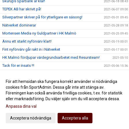
Skurups Sparbank är klar!
2021-06-18 08:43
TEPEK AB har skrivit på!
2021-06-07 09:00
Silverpartner skriver på för ytterligare en säsong!
2021-05-31 09:45
Nätverket dominerar
2021-05-28 09:18
Mortensen Media ny Guldpartner i HK Malmö
2021-05-25 09:45
Ännu ett starkt nyförvärv klart!
2021-05-19 00:01
Fint nyförvärv går rakt in i Nätverket
2021-05-17 00:01
HK Malmö fördjupar värdegrundsarbetet med Resursteam!
2021-05-10
Tack för er insats !!!
2021-05-06 15:36
Jildenbäck förlänger med HK Malmö
2021-05-05 12:45
För att hemsidan ska fungera korrekt använder vi nödvändiga
Jörgen Rasmusson får Idrottsledarstipendium
2021-04-29 20:50
cookies från SportAdmin. Dessa går inte att stänga av.
Mittsexan Max Santos klar för HK Malmö
2021-04-22 13:00
Föreningen kan också använda frivilliga cookies, t.ex. för statistik
Våra padelfrukostar är igång
2021-04-20 11:28
eller marknadsföring. Du väljer själv om du vill acceptera dessa.
Adam Krantz klar för HK Malmö
Anpassa dina val
2021-04-12 14:11
THE END! Säsongen slut...
2021-04-03 20:31
Acceptera nödvändiga
Acceptera alla
Dags för match 4 mot IFK Kristianstad
2021-04-02 19:41