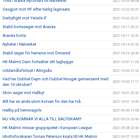
Triss i starka Nyförvärv till Nätverket
2021-10-25 08:08
Oavgjort mot YIF efter härlig laginsats
2021-10-22 03:37
Derbyfight mot Ystads IF
2021-10-20 23:21
Stabil bortaseger mot Aranäs
2021-10-17 20:27
Aranäs borta
2021-10-17 10:31
Nyheter i Nätverket
2021-10-14 07:26
Stabil seger för herrarna mot Önnered
2021-10-10 20:40
HK Malmö Dam fortsätter sitt lagbygge
2021-10-07 11:03
Uddamålsförlust i Alingsås
2021-10-05 21:52
Vad har Dubbel Dajm och Dubbel Nougat gemensamt med
2021-10-03 17:17
den 10 oktober?
Skön seger mot Hallby!
2021-10-01 22:32
Allt har en ände utom korven för den har två...
2021-10-01 13:43
Hallby på hemmagolv
2021-09-30 19:58
NU VÄLKOMNAR VI ALLA TILL BALTISKAN!!!
2021-09-29 10:40
HK Malmö missar gruppspelet i European League
2021-09-28 22:40
Idrottsforskaren Tomas Peterson knyts till HK Malmö
2021-09-27 15:53