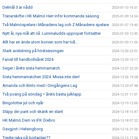
Delmål 3 är nådd
2025-01-10 16:51
Tränarskifte i HK Malmö Herr inför kommande säsong
2025-01-09 14:54
Två Malmöspelare i Månadens lag och Z Månadens spelare
2025-01-07 19:40
Nytt år, nya mål att nå. Lummaludds uppropet fortsätter
2025-01-03 12:45
Allt har en ände utom korven som har två...
2025-01-03 11:05
Stark avslutning på höstsäsongen.
2024-12-30 22:01
Farväl till handbollsåret 2024.
2024-12-29 15:17
Seger i årets sista hemmamatch.
2024-12-27 22:20
Sista hemmamatchen 2024. Missa inte den!
2024-12-26 19:28
Amanda och Binto med i Omgångens Lag
2024-12-23 07:48
Två poäng på söndag = årets bästa julklapp.
2024-12-21 11:01
Bingolotter jul och nyår
2024-12-19 12:00
Släpp din pant och skänk en slant
2024-12-18 15:47
HK Malmö Dam vs IFK Örebro
2024-12-18 07:22
Oavgjort i Helsingborg.
2024-12-16 21:50
Tredje raka på bortaplan??
2024-12-15 17:56