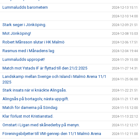
Lummaludds barometern
2024-12-13 15:11
2024-12-10 14:00
Stark seger i Jönköping.
2024-12-09 21:51
Mot Jönköping!
2024-12-08 15:03
Robert Månsson slutar i HK Malmö
2024-12-06 17:51
Rasmus med i Månadens lag
2024-12-04 19:44
Lummaludds uppropet!
2024-11-29 15:00
Match mot Ystads IF är flyttad till den 21/2 2025
2024-11-27 14:31
Landskamp mellan Sverige och Island i Malmö Arena 11/1
2024-11-25 06:00
2025
Stark insats när vi knäckte Alingsås.
2024-11-22 21:51
Alingsås på bortagolv, nästa uppgift.
2024-11-21 17:49
Match för damerna på Söndag
2024-11-15 12:00
Klar förlust mot Kristianstad.
2024-11-13 22:12
Omstart i Ligan med skånederby på menyn.
2024-11-12 12:17
Föreningsbiljetter till VM-genrep den 11/1 Malmö Arena
2024-11-12 11:00