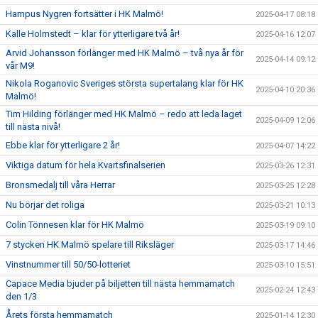
Hampus Nygren fortsätter i HK Malmö!
2025-04-17 08:18
Kalle Holmstedt – klar för ytterligare två år!
2025-04-16 12:07
Arvid Johansson förlänger med HK Malmö – två nya år för
2025-04-14 09:12
vår M9!
Nikola Roganovic Sveriges största supertalang klar för HK
2025-04-10 20:36
Malmö!
Tim Hilding förlänger med HK Malmö – redo att leda laget
2025-04-09 12:06
till nästa nivå!
Ebbe klar för ytterligare 2 år!
2025-04-07 14:22
Viktiga datum för hela Kvartsfinalserien
2025-03-26 12:31
Bronsmedalj till våra Herrar
2025-03-25 12:28
Nu börjar det roliga
2025-03-21 10:13
Colin Tönnesen klar för HK Malmö
2025-03-19 09:10
7 stycken HK Malmö spelare till Riksläger
2025-03-17 14:46
Vinstnummer till 50/50-lotteriet
2025-03-10 15:51
Capace Media bjuder på biljetten till nästa hemmamatch
2025-02-24 12:43
den 1/3
Årets första hemmamatch
2025-01-14 12:30