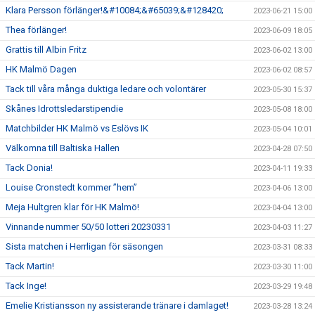
Klara Persson förlänger!&#10084;&#65039;&#128420;
2023-06-21 15:00
Thea förlänger!
2023-06-09 18:05
Grattis till Albin Fritz
2023-06-02 13:00
HK Malmö Dagen
2023-06-02 08:57
Tack till våra många duktiga ledare och volontärer
2023-05-30 15:37
Skånes Idrottsledarstipendie
2023-05-08 18:00
Matchbilder HK Malmö vs Eslövs IK
2023-05-04 10:01
Välkomna till Baltiska Hallen
2023-04-28 07:50
Tack Donia!
2023-04-11 19:33
Louise Cronstedt kommer ”hem”
2023-04-06 13:00
Meja Hultgren klar för HK Malmö!
2023-04-04 13:00
Vinnande nummer 50/50 lotteri 20230331
2023-04-03 11:27
Sista matchen i Herrligan för säsongen
2023-03-31 08:33
Tack Martin!
2023-03-30 11:00
Tack Inge!
2023-03-29 19:48
Emelie Kristiansson ny assisterande tränare i damlaget!
2023-03-28 13:24