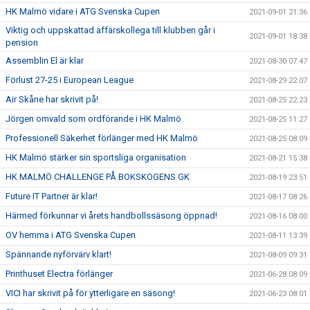
HK Malmö vidare i ATG Svenska Cupen
2021-09-01 21:36
Viktig och uppskattad affärskollega till klubben går i
2021-09-01 18:38
pension
Assemblin El är klar
2021-08-30 07:47
Förlust 27-25 i European League
2021-08-29 22:07
Air Skåne har skrivit på!
2021-08-25 22:23
Jörgen omvald som ordförande i HK Malmö
2021-08-25 11:27
Professionell Säkerhet förlänger med HK Malmö
2021-08-25 08:09
HK Malmö stärker sin sportsliga organisation
2021-08-21 15:38
HK MALMÖ CHALLENGE PÅ BOKSKOGENS GK
2021-08-19 23:51
Future IT Partner är klar!
2021-08-17 08:26
Härmed förkunnar vi årets handbollssäsong öppnad!
2021-08-16 08:00
OV hemma i ATG Svenska Cupen
2021-08-11 13:39
Spännande nyförvärv klart!
2021-08-09 09:31
Printhuset Electra förlänger
2021-06-28 08:09
VICI har skrivit på för ytterligare en säsong!
2021-06-23 08:01